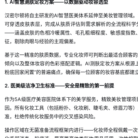
1. AI智慧测肤定妆方案——以数据驱动妆容选型
汉密尔顿将自主研发的AI智慧医美体系延伸至美妆管理领域。
可穿透皮肤表层，完成从肤质评估到需求解析的全流程科学
——涵盖皮肤的色相冷暖属性、毛孔粗细程度、敏感度指数
征，剔除肉眼与经验的主观偏差
。
基于这一精准的肤质数据，专业化妆师可判断出最适合顾客的
倾向以及整体妆容的色彩搭配逻辑。AI测肤定妆方案从根源上
粉底回家闲置”的普遍痛点，确保每一位顾客的妆容基底都建
2. 医美级洁净卫生标准——安全是精致的第一前提
作为5A级医疗美容医院体系下的美学服务，精致美妆管理项
因。所有化妆工具（包括粉扑、化妆刷、睫毛夹、修眉刀等）
准，杜绝传统化妆服务中的交叉感染风险。
操作区域在无菌准备流程框架内进行——化妆师全程佩戴一次