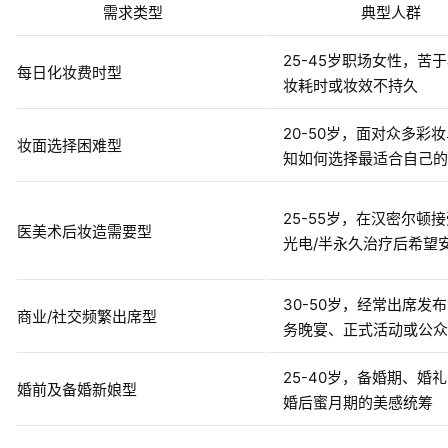
需求类型
典型人群
25-45岁职场女性，苦
每日化妆费时型
妆耗时或妆效不持久
20-50岁，面对众多彩
妆面选择困难型
知如何选择最适合自己的
25-55岁，在汉密尔顿接
医美术后妆造需要型
光电/半永久治疗后希望
30-50岁，经常出席发
商业/社交频繁出席型
务晚宴、正式活动或公众
25-40岁，备婚期、婚
婚前及备婚新娘型
婚后蜜月期的美感统筹