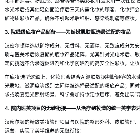
化手部消毒。粉底液、唇膏等膏体类彩妆用品采用一次性挖取
水光术后或其他轻创面治疗后三天内需化妆的顾客，化妆师会
矿物质彩妆产品，确保不引起术后红肿、感染或刺痛等症状
。
3. 院线级底妆产品储备——为娇嫩肌肤甄选最适配的妆品
汉密尔顿精选以矿物成分、无香料、无酒精、无致痘成分为安
质与医美术后恢复期的底妆产品矩阵。尤其针对光电术后、敏
定向挑选不含渗透促进剂和化学防晒剂的高安全性彩妆，让妆
在底妆选型逻辑上，化妆师会结合AI测肤数据判断顾客的水
光质地、滋润度等级别之间精准选择最适配的粉底产品；同时
求或晚宴强光照射场景，科学叠加持妆定妆层序，避免出现“浮粉
4. 院内医美项目的无缝衔接——从治疗到妆造的统一美学表
汉密尔顿的精致美妆管理项目与医院的整形外科、皮肤管理、
运营，实现了美学维养的无缝衔接：