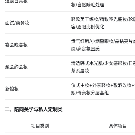
通勤日常妆
妆/自然睫毛处理
轻欧美干练妆/精致哑光底妆/轮
面试/商务妆
容/眉眼比例优化
贵气红唇/小烟熏眼妆/晶钻亮片
宴会晚宴妆
缀/高定氛围感
清透韩式水光肌/少女感眼妆/日
聚会约会妆
茶系唇妆
仪式主妆+外景轻妆+敬酒改妆+
新娘妆
娘/母亲妆分层套组
二、陪同美学与私人定制类
项目类别
具体项目