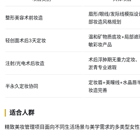
眉形/眼线/发际线模拟设
整形美容术前妆造
部妆造风格规划
温和矿物质底妆+局部遮
轻创面术后3天定妆
敏彩妆产品
术后浮肿期无重力定妆、
注射/光电术后妆造
淤青专业遮瑕
定妆眉+美瞳线+水晶唇
半永久定妆协同
妆造完善
适合人群
精致美妆管理项目面向不同生活场景与美学需求的多类型女性