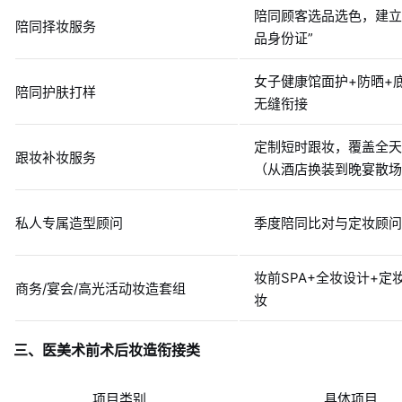
陪同顾客选品选色，建立
陪同择妆服务
品身份证”
女子健康馆面护+防晒+
陪同护肤打样
无缝衔接
定制短时跟妆，覆盖全天
跟妆补妆服务
（从酒店换装到晚宴散场
私人专属造型顾问
季度陪同比对与定妆顾问
妆前SPA+全妆设计+定
商务/宴会/高光活动妆造套组
妆
三、医美术前术后妆造衔接类
项目类别
具体项目