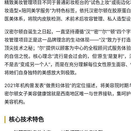
精致美妆管理项目不同于普通彩妆柜台的“试色上妆”或街边化
妆造型×陪同美学服务”为特色标签，依托汉密尔顿在胶原蛋白
医美体系，将院内皮肤检测、术前术后妆容管理、私人造型设
汉密尔顿自诞生之日起，一直坚持遵循“汉”“密”“尔”“顿”
妆管理项目正是这一品牌理念的生动体现——“汉”致力于打造
顶尖技术之秘；“尔”提供以顾客为中心的全程顾问式服务体验
的自信之悦
。核心理念“流行是会过会的，但‘原生’是复利”
不是去“变成另一个人”，而是在充分理解每位女性原生面容
将她们自身独特的美感放大到极致。
2021年机构曾发表“做贵妇体验”的定位描述，将美容院时
密尔顿女子美容健康馆就是西南地区唯一与世界接轨，集呵护
美容机构。
核心技术特色