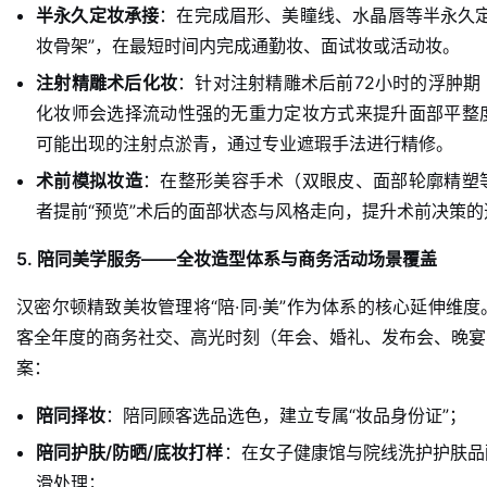
半永久定妆承接
：在完成眉形、美瞳线、水晶唇等半永久
妆骨架”，在最短时间内完成通勤妆、面试妆或活动妆。
注射精雕术后化妆
：针对注射精雕术后前72小时的浮肿
化妆师会选择流动性强的无重力定妆方式来提升面部平整
可能出现的注射点淤青，通过专业遮瑕手法进行精修。
术前模拟妆造
：在整形美容手术（双眼皮、面部轮廓精塑
者提前“预览”术后的面部状态与风格走向，提升术前决策的
5. 陪同美学服务——全妆造型体系与商务活动场景覆盖
汉密尔顿精致美妆管理将“陪·同·美”作为体系的核心延伸维
客全年度的商务社交、高光时刻（年会、婚礼、发布会、晚宴
案：
陪同择妆
：陪同顾客选品选色，建立专属“妆品身份证”；
陪同护肤/防晒/底妆打样
：在女子健康馆与院线洗护护肤品
滑处理；