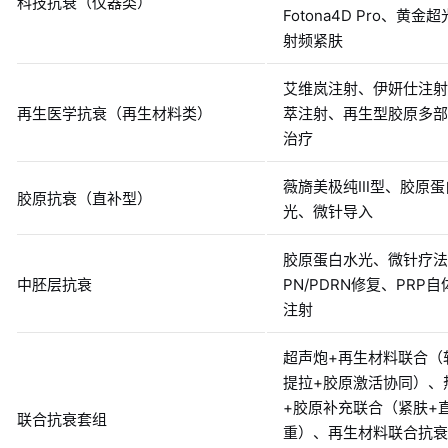
科技抗衰（仪器类）
Fotona4D Pro、黄金
射频紧肤
艾维岚注射、伊妍仕注射
再生医学抗衰（再生材料类）
萃注射、再生型胶原多部
治疗
薇旖美极纯Ⅲ型、胶原蛋
胶原抗衰（直补型）
光、微针导入
胶原蛋白水光、微针疗法
中胚层抗衰
PN/PDRN修复、PRP
注射
超声炮+再生材料联合（
提拉+胶原激活协同）、
+胶原补充联合（紧肤+
联合抗衰套组
重）、再生材料联合抗衰