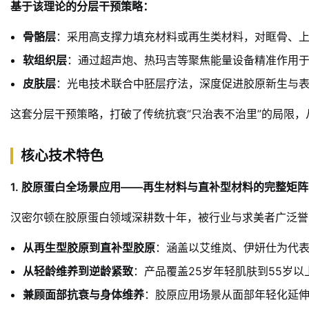
基于该理论的分层干预策略
：
骨骼层
：采用高支撑力填充材料或再生类材料，对眶骨、上
软组织层
：通过超声炮、热玛吉等聚焦能量设备精准作用于
皮肤层
：光电技术联合中胚层疗法，深度促进胶原新生与
这套分层干预策略，打破了传统抗衰“只治表不治里”的局限
核心技术特色
1. 胶原蛋白全场景应用——再生材料与直补型材料的完整矩阵
汉密尔顿在胶原蛋白领域深耕数十年，被行业与求美者广泛誉
从再生型胶原到直补型胶原
：涵盖以艾维岚、伊妍仕为代表
从轻龄维养到逆龄紧致
：产品覆盖25岁年轻肌肤到55岁
兼顾面部抗衰与身体维养
：胶原应用场景从面部年轻化延