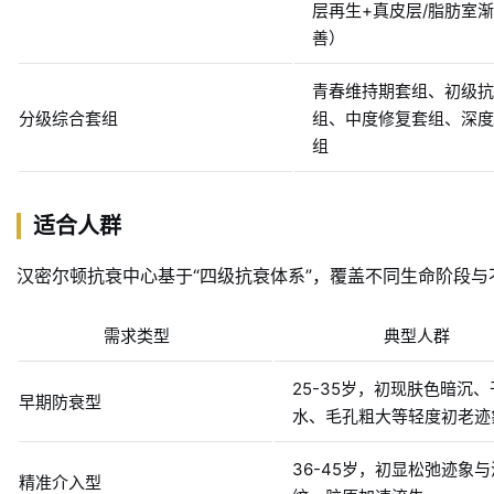
层再生+真皮层/脂肪室
善）
青春维持期套组、初级抗
分级综合套组
组、中度修复套组、深度
组
适合人群
汉密尔顿抗衰中心基于“四级抗衰体系”，覆盖不同生命阶段
需求类型
典型人群
25-35岁，初现肤色暗沉
早期防衰型
水、毛孔粗大等轻度初老迹
36-45岁，初显松弛迹象
精准介入型