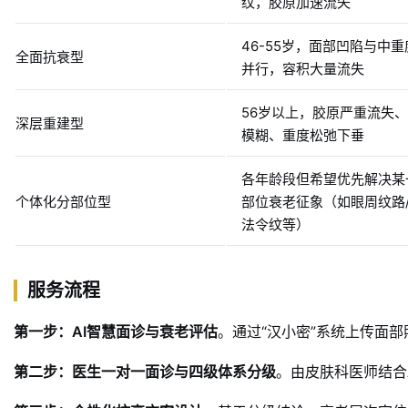
纹，胶原加速流失
46-55岁，面部凹陷与中
全面抗衰型
并行，容积大量流失
56岁以上，胶原严重流失
深层重建型
模糊、重度松弛下垂
各年龄段但希望优先解决某
个体化分部位型
部位衰老征象（如眼周纹路/
法令纹等）
服务流程
第一步：AI智慧面诊与衰老评估
。通过“汉小密”系统上传面
第二步：医生一对一面诊与四级体系分级
。由皮肤科医师结合